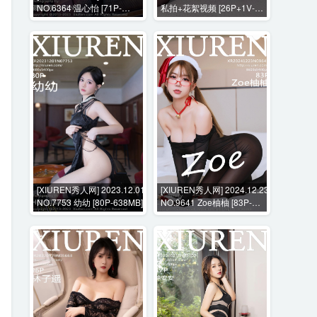
NO.6364 温心怡 [71P-
私拍+花絮视频 [26P+1V-
600MB]
2294MB]
[XIUREN秀人网] 2023.12.01
[XIUREN秀人网] 2024.12.23
NO.7753 幼幼 [80P-638MB]
NO.9641 Zoe柚柚 [83P-
828MB]