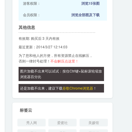
游客权限：
浏览15张图
会员权限：
浏览全部图及下载
其他信息
有效期: 购买后 3 天内有效
最近更新：2014/3/27 12:14:03
为了您和他人的方便，所有资源禁止在线解压，
否则一律封号处理！
不会解压点这里！
图片加载不出来可以试试：按住Ctrl键+鼠标滚轮缩放
浏览器百分比
还是加载不出来，建议下载
谷歌Chrome浏览器
！
标签云
秀人网
爱蜜社
美媛馆