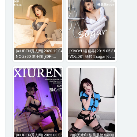
[XIUREN秀人网] 2020.12.04
[XIAOYU语画界] 2019.05.31
NO.2860 陈小喵 [80P-
VOL.081 杨晨晨sugar [65P-
831MB]
251MB]
[XIUREN秀人网] 2023.03.06
内购无水印 杨晨晨警察制服