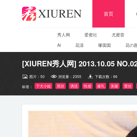
首页
秀人网
爱蜜社
尤蜜荟
Ai
花漾
嗲囡囡
花の
[XIUREN秀人网] 2013.10.05 NO.
图片：
50
浏览量：
2355
下载次数：
66
于大小姐
黑丝
诱惑
性感
爆乳
美腿
蕾丝
标签：