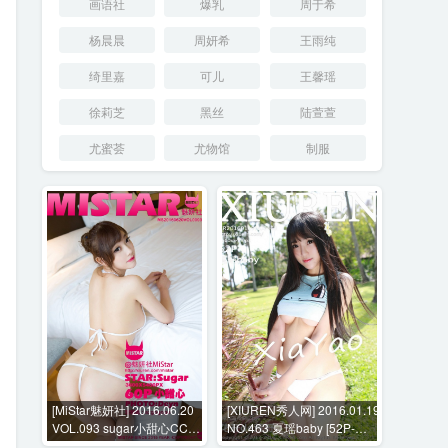
画语社
爆乳
周于希
杨晨晨
周妍希
王雨纯
绮里嘉
可儿
王馨瑶
徐莉芝
黑丝
陆萱萱
尤蜜荟
尤物馆
制服
[MiStar魅妍社] 2016.06.20
[XIUREN秀人网] 2016.01.19
VOL.093 sugar小甜心CC
NO.463 夏瑶baby [52P-
[60P-219MB]
194MB]