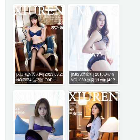
[XIUREN秀人网] 2023.08.23
[IMISS爱蜜社] 2016.04.19
NO.7274 波巧酱 [90P-
VOL.080 刘奕宁Lynn [49P-
999MB]
192MB]