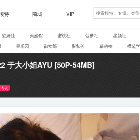
模特
商城
VIP
魅妍社
美媛馆
蜜桃社
菠萝社
星颜社
颜
星乐园
御女郎
影私荟
猫萌榜
模范
022 于大小姐AYU [50P-54MB]
内衣