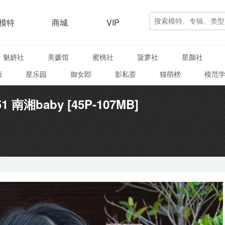
模特
商城
VIP
魅妍社
美媛馆
蜜桃社
菠萝社
星颜社
颜
星乐园
御女郎
影私荟
猫萌榜
模范
51 南湘baby [45P-107MB]