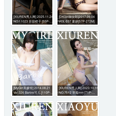
[XIUREN秀人网] 2025.11.24
[DKGirl御女郎]2017.09.04
NO.11023 苏甜橙子 [55P-
VOL.037 夏妍[57P-272M]
614MB]
[MyGirl美媛馆] 2014.08.21
[XIUREN秀人网] 2023.10.16
Vol.026 Barbie可儿 [110P-
NO.7512 草莓mm [71P-
301MB]
635MB]