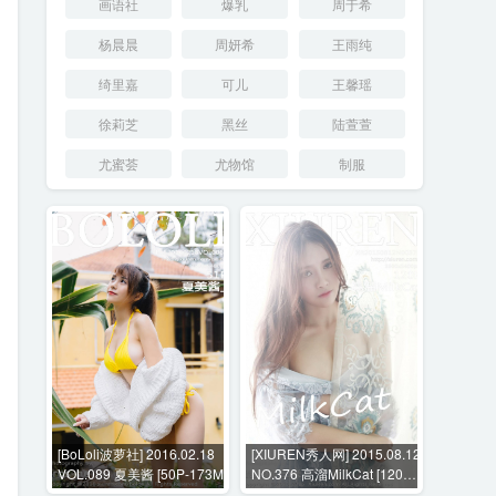
画语社
爆乳
周于希
杨晨晨
周妍希
王雨纯
绮里嘉
可儿
王馨瑶
徐莉芝
黑丝
陆萱萱
尤蜜荟
尤物馆
制服
[BoLoli波萝社] 2016.02.18
[XIUREN秀人网] 2015.08.12
VOL.089 夏美酱 [50P-173M]
NO.376 高溜MilkCat [120P-
238MB]