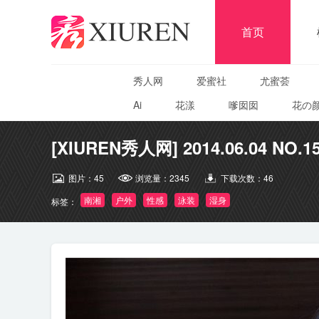
首页
秀人网
爱蜜社
尤蜜荟
Ai
花漾
嗲囡囡
花の
[XIUREN秀人网] 2014.06.04 NO.1
图片：
45
浏览量：
2345
下载次数：
46
南湘
户外
性感
泳装
湿身
标签：